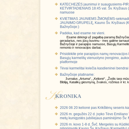
KATECHEZĖS jaunimui ir suaugusiems-PI
KETVIRTADIENIAIS 18:45 val. Šv. Kryžiaus (
namuose
KVIETIMAS JAUNIEMS ŽMONĖMS-sekmadieni
JAUNIMO GRUPELĘ, Kauno Šv. Kryžiaus (Ka
Bažnyčioje:)
Padėka, kad esame ne vieni.
Esame dėkingi už pagalbą-paramą Bažnyčiai
geradarius, nes jūsų buvimu - mes galime tarnauti 
Bažnyčioje ir parapijos namuose, Basųjų Karmeli
remonto ir renovacijos darbai.
Prisidėkite prie parapijos namų renovacijos 
Basųjų karmelitų vienuolyno įrengimo, auk
platformoje
Tėvai karmelitai kviečia kasdieninei bendrai 
Bažnyčioje platiname:
žurnalus „Artuma“, „Kelionė“, „Žodis tarp mūs
Bibliją, Katalikų giesmyną, žvakes, rožinius ir kt. k
KRONIKA
2026 06 20 kelionė pas Krikštėnų seseris ka
2026 m. gegužės 22 d. įvyko Tėvo Emiliano
metų kunigystės jubiliejaus paminėjimo Šv. 
2026 m. kovo 1-8 d. Švč. Mergelės su Kūdik
piligrimystė Kauno Šv. Kryžiaus (Karmelitų) 