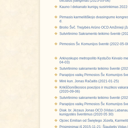
oficialus įsteigimas (2023-05-06)
Kauno I dekanato kunigų susirinkimas 2022
Pirmasis karmelitiškojo dvasingumo kongre
d.
Brolio Švč. Trejybės Arūno OCD Amžinieji įž
Sutvirtinimo Sakramento teikimo šventė (20
Pirmosios Šv. Komunijos šventė (2022-05-0
Arkivyskupo metropolito Kęstučio Kėvalo met
04-03)
Sutvirtinimo sakramento teikimo šventė (20
Parapijos vaikų Pirmosios Šv. Komunijos šve
Mirė kun. Jonas Račaitis (2021-01-25)
Krikščioniškosios poezijos ir muzikos vakara
(2020-09-06)
Sutvirtinimo sakramento teikimo šventė (20
Parapijos vaikų Pirmosios Šv. Komunijos šv
Diak. br. Jėzaus Jonas OCD (Vidas Labana
kunigystės šventimus (2020 05 30)
Ojciec Emilian od Świętego Józefa, Karmeli
Prisiminimai iš 2015-11-21: Šiaulietis Vid