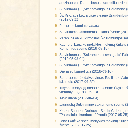
amžinuosius įžadus basųjų karmelitų ordine
Sutvirtinamųjų „Alfa“ savaitgalis Palemone 
Šv. Kryžiaus bažnyčioje viešėjo Brandenbu
(2019 09 22)
Parapijos jaunimo vasara
Sutvirtinimo sakramento teikimo šventė (20
Parapijos vaikų Pirmosios Šv. Komunijos šv
Kauno J. Laužiko mokyklos mokinių Krikšto i
Komunijos šventė (2019-05-15)
Sutvirtinamųjų "Sakramentų savaitgalis" P
(2019 05 03-04)
Sutvirtinamųjų "Alfa" savaitgalis Palemone 
Diena su karmelitais (2018-03-10)
Bendruomenės dalyvavimas Teofiliaus Matuli
iškilmėje (2017-06-25)
Tikybos mokytojų metodinio centro išvyka į š
vienuolyną (2017-06-13)
Tėvo diena (2017-06-04)
Jaunuolių Sutvirtinimo sakramento šventė (
Kauno Stepono Dariaus ir Stasio Girėno gim
"Paskutinio skambučio" šventė (2017-05-25
Jono Laužiko spec. mokyklos mokinių Sutvi
šventė (2017-05-25)