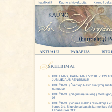
katalikai.lt
Kauno arkivyskupija
Kauno I deka
AKTUALU
PARAPIJA
ISTO
SKELBIMAI
KVIETIMAS Į KAUNO ARKIVYSKUPIJOS 10
JUBILIEJAUS RENGINIUS!
KVIEČIAME į Šventojo Rašto skaitymų susiti
namuose
KVIEČIAME į piligriminę kelionę į Mediugori
08
KVIEČIAME į vidinės maldos rekolekcijas 202
liepos 3 d. Šiluvoje su basais karmelitais V
Labanausku OCD