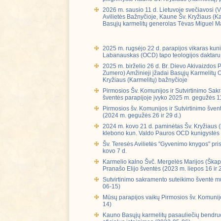
2026 m. sausio 11 d. Lietuvoje svečiavosi (Vi
Avilietės Bažnyčioje, Kaune Šv. Kryžiaus (Ka
Basųjų karmelitų generolas Tėvas Miguel M
2025 m. rugsėjo 22 d. parapijos vikaras kun
Labanauskas (OCD) tapo teologijos daktaru
2025 m. birželio 26 d. Br. Dievo Akivaizdos 
Zumero) Amžinieji įžadai Basųjų Karmelitų 
Kryžiaus (Karmelitų) bažnyčioje
Pirmosios Šv. Komunijos ir Sutvirtinimo Sak
šventės parapijoje įvyko 2025 m. gegužės 1
Pirmosios šv. Komunijos ir Sutvirtinimo šve
(2024 m. gegužės 26 ir 29 d.)
2024 m. kovo 21 d. paminėtas Šv. Kryžiaus (
klebono kun. Valdo Pauros OCD kunigystės si
Šv. Teresės Avilietės "Gyvenimo knygos" pr
kovo 7 d.
Karmelio kalno Švč. Mergelės Marijos (Škapli
Pranašo Elijo šventės (2023 m. liepos 16 ir 2
Sutvirtinimo sakramento suteikimo šventė m
06-15)
Mūsų parapijos vaikų Pirmosios šv. Komunij
14)
Kauno Basųjų karmelitų pasauliečių bend