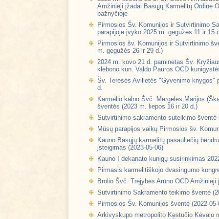
Amžinieji įžadai Basųjų Karmelitų Ordine 
bažnyčioje
Pirmosios Šv. Komunijos ir Sutvirtinimo S
parapijoje įvyko 2025 m. gegužės 11 ir 15 
Pirmosios šv. Komunijos ir Sutvirtinimo šv
m. gegužės 26 ir 29 d.)
2024 m. kovo 21 d. paminėtas Šv. Kryžiaus
klebono kun. Valdo Pauros OCD kunigystės s
Šv. Teresės Avilietės "Gyvenimo knygos" 
d.
Karmelio kalno Švč. Mergelės Marijos (Škapl
šventės (2023 m. liepos 16 ir 20 d.)
Sutvirtinimo sakramento suteikimo šventė 
Mūsų parapijos vaikų Pirmosios šv. Komun
Kauno Basųjų karmelitų pasauliečių bendr
įsteigimas (2023-05-06)
Kauno I dekanato kunigų susirinkimas 202
Pirmasis karmelitiškojo dvasingumo kongr
Brolio Švč. Trejybės Arūno OCD Amžinieji 
Sutvirtinimo Sakramento teikimo šventė (2
Pirmosios Šv. Komunijos šventė (2022-05-
Arkivyskupo metropolito Kęstučio Kėvalo me