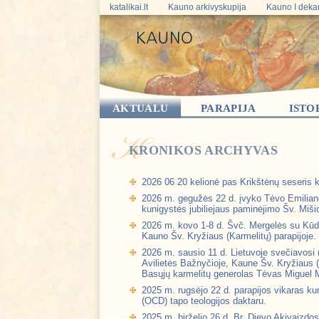
katalikai.lt
Kauno arkivyskupija
Kauno I deka
AKTUALU
PARAPIJA
ISTO
KRONIKOS ARCHYVAS
2026 06 20 kelionė pas Krikštėnų seseris 
2026 m. gegužės 22 d. įvyko Tėvo Emilia
kunigystės jubiliejaus paminėjimo Šv. Miši
2026 m. kovo 1-8 d. Švč. Mergelės su Kūdi
Kauno Šv. Kryžiaus (Karmelitų) parapijoje.
2026 m. sausio 11 d. Lietuvoje svečiavosi (
Avilietės Bažnyčioje, Kaune Šv. Kryžiaus (
Basųjų karmelitų generolas Tėvas Miguel 
2025 m. rugsėjo 22 d. parapijos vikaras 
(OCD) tapo teologijos daktaru.
2025 m. birželio 26 d. Br. Dievo Akivaizdo