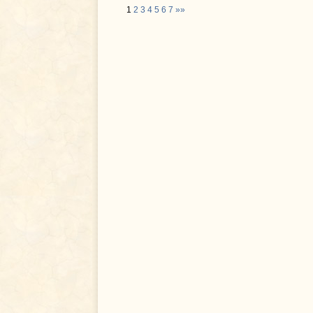
1
2
3
4
5
6
7
»»