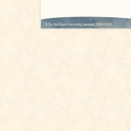
©
Šv. Kryžiaus (karmelitų) parapija
, 2009-2018